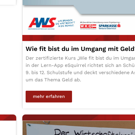
Wie fit bist du im Umgang mit Gel
Der zer­ti­fi­zier­te Kurs „Wie fit bist du im Um
in der Lern-App eSquirrel richtet sich an Schül
9. bis 12. Schul­stu­fe und deckt ver­schie­de­ne
um das Thema Geld ab.
mehr erfahren