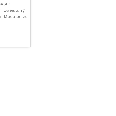
 BASIC
 zwei­stu­fig
ven Modulen zu