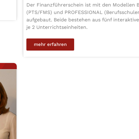
Der Finanz­füh­rer­schein ist mit den Modellen
(PTS/FMS) und PRO­FES­SIO­NAL (Berufs­schu­len)
aufgebaut. Beide bestehen aus fünf inter­ak­ti­
je 2 Unterrichtseinheiten.
mehr erfahren