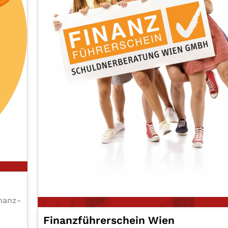
inanz­
Finanz­füh­rer­schein Wien