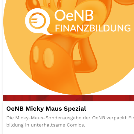
OeNB Micky Maus Spezial
Die Micky-Maus-Son­der­aus­ga­be der OeNB verpackt F
bil­dung in unter­halt­sa­me Comics.