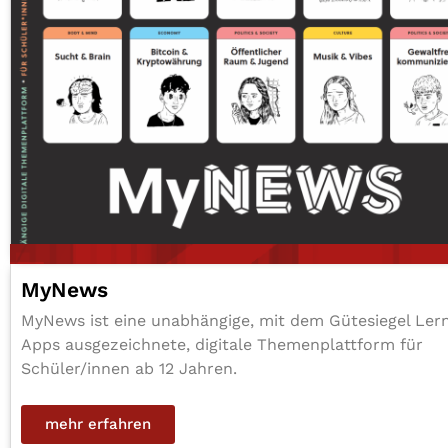
MyNews
MyNews ist eine unab­hän­gi­ge, mit dem Güte­sie­gel Ler
Apps aus­ge­zeich­ne­te, digitale The­men­platt­form für
Schüler/​innen ab 12 Jahren.
mehr erfahren