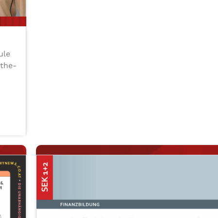
ule
­the­