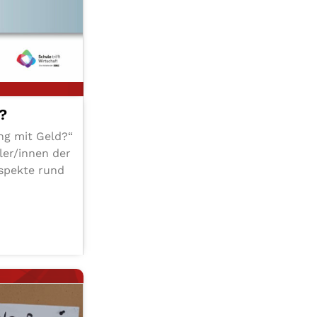
d?
gang mit Geld?“
er/​innen der
 Aspekte rund