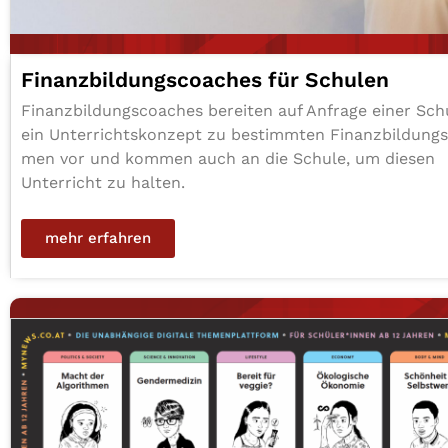
Finanz­bil­dungs­coa­ches für Schulen
Finanz­bil­dungs­coa­ches bereiten auf Anfrage einer Sch
ein Unter­richts­kon­zept zu bestimm­ten Finanz­bil­dungs
men vor und kommen auch an die Schule, um diesen
Unter­richt zu halten.
mehr erfahren