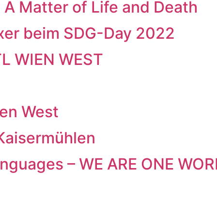
 A Matter of Life and Death
exer beim SDG-Day 2022
TL WIEN WEST
ien West
 Kaisermühlen
t languages – WE ARE ONE WORL