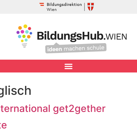
glisch
ternational get2gether
te