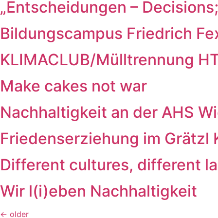
„Entscheidungen – Decisions;
Bildungscampus Friedrich F
KLIMACLUB/​Mülltrennung H
Make cakes not war
Nachhaltigkeit an der AHS W
Friedenserziehung im Grätzl
Different cultures, differen
Wir l(i)eben Nachhaltigkeit
←
older