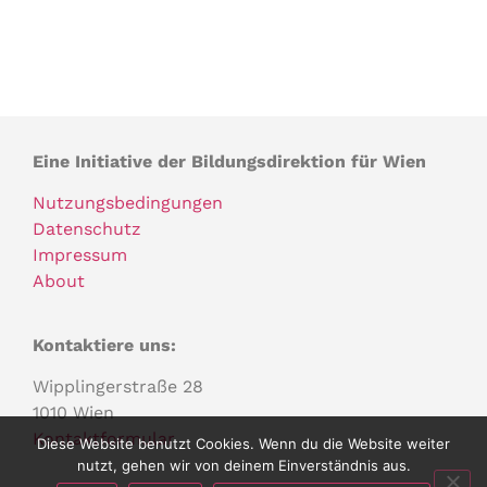
Eine Initiative der Bildungsdirektion für Wien
Nutzungsbedingungen
Datenschutz
Impressum
About
Kontaktiere uns:
Wipplingerstraße 28
1010 Wien
Kontaktformular
Diese Website benutzt Cookies. Wenn du die Website weiter
nutzt, gehen wir von deinem Einverständnis aus.