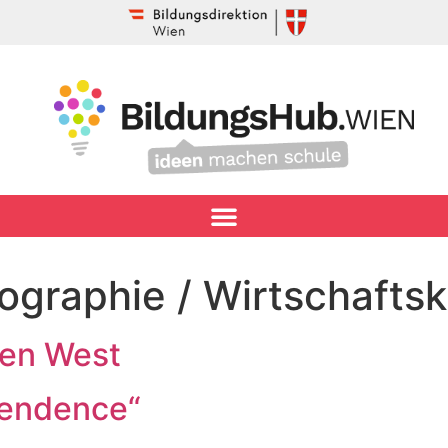
ographie / Wirtschafts
ien West
pendence“