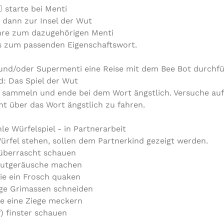
 starte bei Menti
 dann zur Insel der Wut
hre zum dazugehörigen Menti
 zum passenden Eigenschaftswort.
i und/oder Supermenti eine Reise mit dem Bee Bot durchf
d: Das Spiel der Wut
zu sammeln und ende bei dem Wort ängstlich. Versuche au
cht über das Wort ängstlich zu fahren.
le Würfelspiel - in Partnerarbeit
ürfel stehen, sollen dem Partnerkind gezeigt werden.
 überrascht schauen
Wutgeräusche machen
ie ein Frosch quaken
ige Grimassen schneiden
ie eine Ziege meckern
f) finster schauen