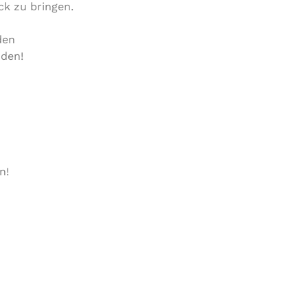
k zu bringen.
den
nden!
n!