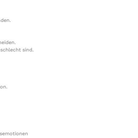
nden.
heiden.
chlecht sind.
on.
sisemotionen