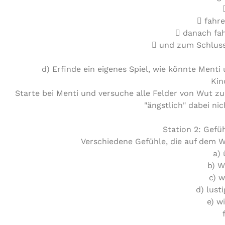
 fahre
 danach fa
 und zum Schluss
d) Erfinde ein eigenes Spiel, wie könnte Ment
Kin
Starte bei Menti und versuche alle Felder von Wut 
"ängstlich" dabei ni
Station 2: Gefüh
Verschiedene Gefühle, die auf dem W
a)
b) 
c) w
d) lust
e) w