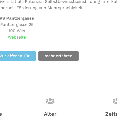
versität als Potenzial Selbstbewusstseinsbildung Interkul
ernarbeit Förderung von Mehrsprachigkeit
VS Pantzergasse
Pantzergasse 25
1190 Wien
Webseite
Zur offenen Tür
mehr erfahren
e
Alter
Zeit