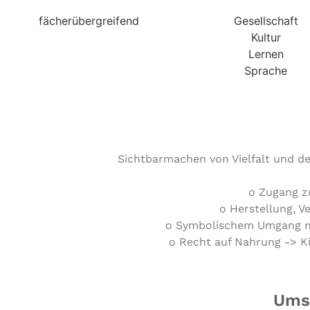
fächerübergreifend
Gesellschaft
Kultur
Lernen
Sprache
Sichtbarmachen von Vielfalt und den
o Zugang z
o Herstellung, V
o Symbolischem Umgang mit
o Recht auf Nahrung -> K
Umse