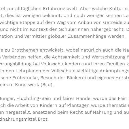
el zur alltäglichen Erfahrungswelt. Aber welche Kultur s
et, dies ist wenigen bekannt. Und noch weniger kennen La
s wichtige Etappe auf dem Weg vom Anbau von Getreide zu
tet und nicht im Kontext den SchülerInnen nähergebracht. 
rmation und Vermittler globaler Zusammenhänge werden.
e zu Brotthemen entwickelt, wobei natürlich auch die N
n Verbänden helfen, die Achtsamkeit und Wertschätzung f
ungsbildung bei Volksschulkindern und ihren Familien z
n den Lehrplänen der Volkschule vielfältige Anknüpfungs
sche Frühstücke, Besuch der Bäckerei und eigenes Herste
 einem Kunstwerk (Bild).
ger, Flüchtling-Sein und fairer Handel wurde das Fair 
h die Arbeit von Kindern auf Plantagen wurde thematisi
ten hergestellt, ansetzend beim Recht auf Nahrung und 
dnahrungsmittel Brot.