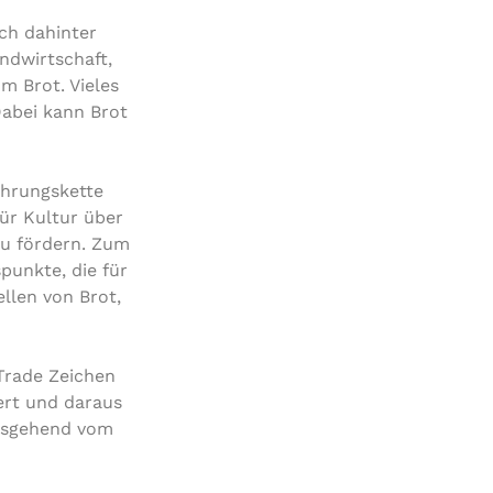
ich dahinter
ndwirtschaft,
m Brot. Vieles
Dabei kann Brot
ahrungskette
ür Kultur über
u fördern. Zum
punkte, die für
llen von Brot,
Trade Zeichen
ert und daraus
ausgehend vom