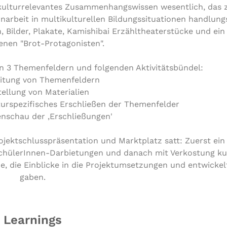
kulturrelevantes Zusammenhangswissen wesentlich, das 
narbeit in multikulturellen Bildungssituationen handlungs
Bilder, Plakate, Kamishibai Erzähltheaterstücke und ein
enen "Brot-Protagonisten".
n 3 Themenfeldern und folgenden Aktivitätsbündel:
eitung von Themenfeldern
tellung von Materialien
turspezifisches Erschließen der Themenfelder
nschau der ‚Erschließungen'
jektschlusspräsentation und Marktplatz satt: Zuerst ei
SchülerInnen-Darbietungen und danach mit Verkostung kul
e, die Einblicke in die Projektumsetzungen und entwicke
gaben.
Learnings