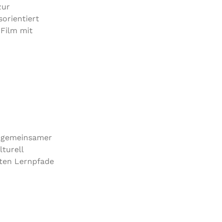
zur
orientiert
 Film mit
n gemeinsamer
turell
lten Lernpfade