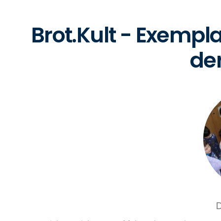
Brot.Kult - Exempl
de
D