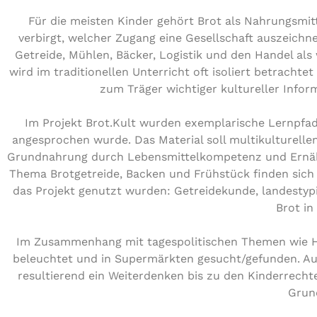
Für die meisten Kinder gehört Brot als Nahrungsmitt
verbirgt, welcher Zugang eine Gesellschaft auszeichn
Getreide, Mühlen, Bäcker, Logistik und den Handel al
wird im traditionellen Unterricht oft isoliert betrach
zum Träger wichtiger kultureller Info
Im Projekt Brot.Kult wurden exemplarische Lernpfad
angesprochen wurde. Das Material soll multikulturelle
Grundnahrung durch Lebensmittelkompetenz und Ernähr
Thema Brotgetreide, Backen und Frühstück finden sich i
das Projekt genutzt wurden: Getreidekunde, landestypi
Brot in
Im Zusammenhang mit tagespolitischen Themen wie Hun
beleuchtet und in Supermärkten gesucht/gefunden. Auc
resultierend ein Weiterdenken bis zu den Kinderrech
Grun