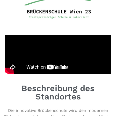
Beschreibung des
Standortes
Die inno­va­ti­ve Brü­cken­schu­le wird den modernen