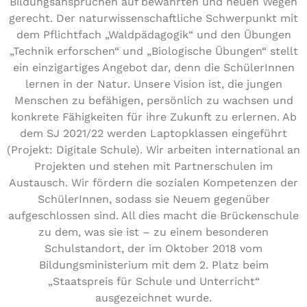
Bil­dungs­an­sprü­chen auf bewährten und neuen Wegen
gerecht. Der natur­wis­sen­schaft­li­che Schwer­punkt mit
dem Pflicht­fach „Wald­päd­ago­gik“ und den Übungen
„Technik erfor­schen“ und „Bio­lo­gi­sche Übungen“ stellt
ein ein­zig­ar­ti­ges Angebot dar, denn die Schü­le­rIn­nen
lernen in der Natur. Unsere Vision ist, die jungen
Menschen zu befähigen, per­sön­lich zu wachsen und
konkrete Fähig­kei­ten für ihre Zukunft zu erlernen. Ab
dem SJ 2021/22 werden Lap­top­klas­sen ein­ge­führt
(Projekt: Digitale Schule). Wir arbeiten inter­na­tio­nal an
Projekten und stehen mit Part­ner­schu­len im
Austausch. Wir fördern die sozialen Kom­pe­ten­zen der
Schü­le­rIn­nen, sodass sie Neuem gegenüber
auf­ge­schlos­sen sind. All dies macht die Brü­cken­schu­le
zu dem, was sie ist – zu einem beson­de­ren
Schul­stand­ort, der im Oktober 2018 vom
Bil­dungs­mi­nis­te­ri­um mit dem 2. Platz beim
„Staats­preis für Schule und Unter­richt“
aus­ge­zeich­net wurde.