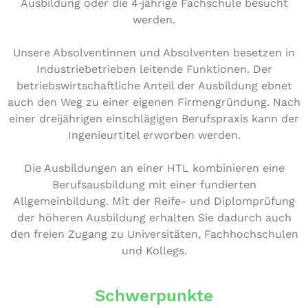
Aus­bil­dung oder die 4‑jährige Fach­schu­le besucht
werden.
Unsere Absol­ven­tin­nen und Absol­ven­ten besetzen in
Indus­trie­be­trie­ben leitende Funk­tio­nen. Der
betriebs­wirt­schaft­li­che Anteil der Aus­bil­dung ebnet
auch den Weg zu einer eigenen Fir­men­grün­dung. Nach
einer drei­jäh­ri­gen ein­schlä­gi­gen Berufs­pra­xis kann der
Inge­nieur­ti­tel erworben werden.
Die Aus­bil­dun­gen an einer HTL kom­bi­nie­ren eine
Berufs­aus­bil­dung mit einer fun­dier­ten
All­ge­mein­bil­dung. Mit der Reife- und Diplom­prü­fung
der höheren Aus­bil­dung erhalten Sie dadurch auch
den freien Zugang zu Uni­ver­si­tä­ten, Fach­hoch­schu­len
und Kollegs.
Schwerpunkte