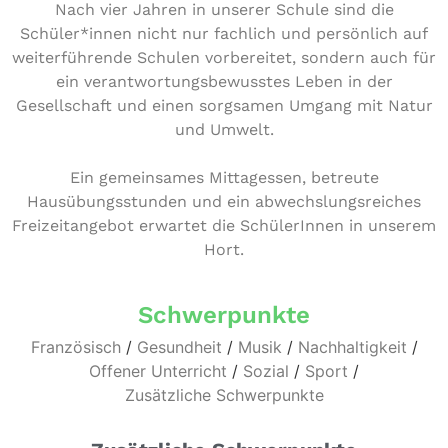
Nach vier Jahren in unserer Schule sind die
Schüler*innen nicht nur fachlich und per­sön­lich auf
wei­ter­füh­ren­de Schulen vor­be­rei­tet, sondern auch für
ein ver­ant­wor­tungs­be­wuss­tes Leben in der
Gesell­schaft und einen sorgsamen Umgang mit Natur
und Umwelt.
Ein gemein­sa­mes Mit­tag­essen, betreute
Haus­übungs­stun­den und ein abwechs­lungs­rei­ches
Frei­zeit­an­ge­bot erwartet die Schü­le­rIn­nen in unserem
Hort.
Schwerpunkte
Französisch
/
Gesundheit
/
Musik
/
Nachhaltigkeit
/
Offener Unterricht
/
Sozial
/
Sport
/
Zusätzliche Schwerpunkte