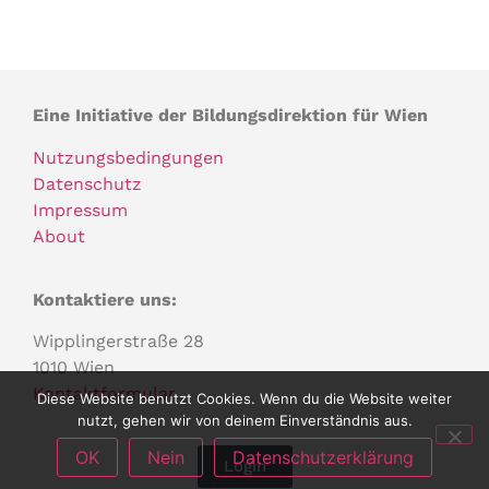
Eine Initiative der Bildungsdirektion für Wien
Nutzungsbedingungen
Datenschutz
Impressum
About
Kontaktiere uns:
Wipplingerstraße 28
1010 Wien
Kontaktformular
Diese Website benutzt Cookies. Wenn du die Website weiter
nutzt, gehen wir von deinem Einverständnis aus.
OK
Nein
Datenschutzerklärung
Login