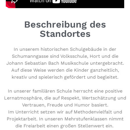
Beschreibung des
Standortes
In unserem his­to­ri­schen Schul­ge­bäu­de in der
Schu­mann­gas­se sind Volks­schu­le, Hort und die
Johann Sebastian Bach Musik­schu­le unter­ge­bracht.
Auf diese Weise werden die Kinder ganz­heit­lich,
kreativ und spie­le­risch gefördert und begleitet.
In unserer fami­liä­ren Schule herrscht eine positive
Lernat­mo­sphä­re, die auf Respekt, Wert­schät­zung und
Vertrauen, Freude und Humor basiert.
Im Unter­richt setzen wir auf Metho­den­viel­falt und
Pro­jekt­ar­beit. In unseren Mehr­stu­fen­klas­sen nimmt
die Frei­ar­beit einen großen Stel­len­wert ein.