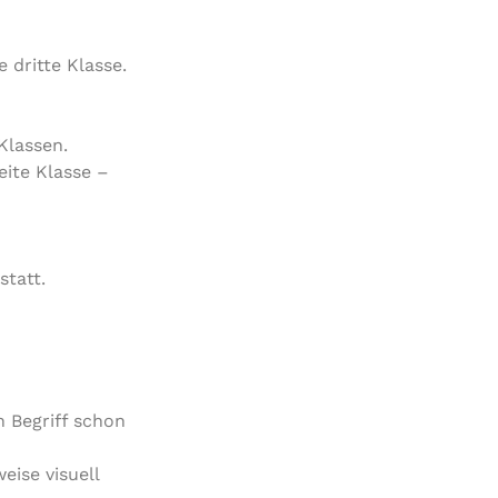
dritte Klasse.
Klassen.
ite Klasse –
tatt.
n Begriff schon
eise visuell