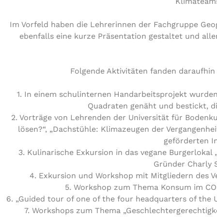
Klimateams
Im Vorfeld haben die Lehrerinnen der Fachgruppe Geog
ebenfalls eine kurze Präsentation gestaltet und al
Folgende Aktivitäten fanden daraufhi
1. In einem schulinternen Handarbeitsprojekt wurde
Quadraten genäht und bestickt, d
2. Vorträge von Lehrenden der Universität für Bodenku
lösen?“, „Dachstühle: Klimazeugen der Vergangenhei
geförderten In
3. Kulinarische Exkursion in das vegane Burgerlokal
Gründer Charly S
4. Exkursion und Workshop mit Mitgliedern des V
5. Workshop zum Thema Konsum im COCO
6. „Guided tour of one of the four headquarters of the 
7. Workshops zum Thema „Geschlechtergerechtigkei