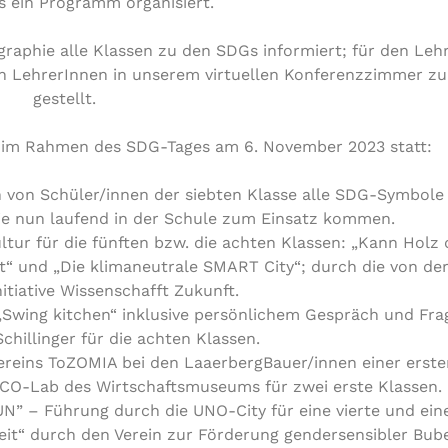
 ein Programm organisiert.
raphie alle Klassen zu den SDGs informiert; für den Le
len LehrerInnen in unserem virtuellen Konferenzzimmer zu
gestellt.
n im Rahmen des SDG-Tages am 6. November 2023 statt:
n von Schüler/innen der siebten Klasse alle SDG-Symbole
ie nun laufend in der Schule zum Einsatz kommen.
ltur für die fünften bzw. die achten Klassen: „Kann Holz 
t“ und „Die klimaneutrale SMART City“; durch die von de
itiative Wissenschafft Zukunft.
 „Swing kitchen“ inklusive persönlichem Gespräch und Fr
chillinger für die achten Klassen.
ereins ToZOMIA bei den LaaerbergBauer/innen einer erste
-Lab des Wirtschaftsmuseums für zwei erste Klassen.
UN” – Führung durch die UNO-City für eine vierte und eine
t“ durch den Verein zur Förderung gendersensibler Bube