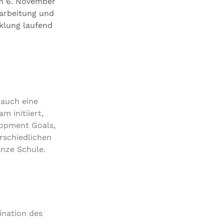
 6. November
arbeitung und
klung laufend
 auch eine
 initiiert,
lopment Goals,
rschiedlichen
anze Schule.
ination des