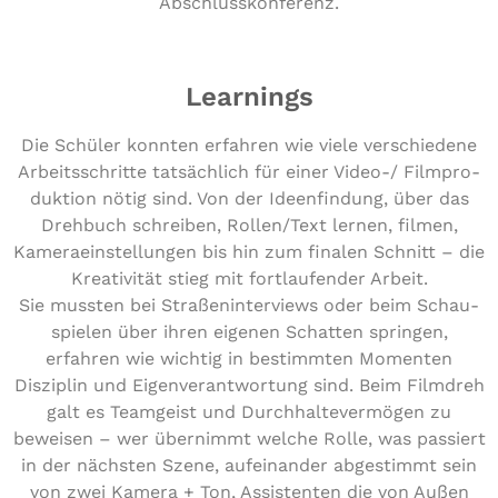
Abschlusskonferenz.
Learnings
Die Schüler konnten erfahren wie viele ver­schie­de­ne
Arbeits­schrit­te tat­säch­lich für einer Video-/ Film­pro­
duk­ti­on nötig sind. Von der Ideen­fin­dung, über das
Drehbuch schreiben, Rollen/​Text lernen, filmen,
Kame­ra­ein­stel­lun­gen bis hin zum finalen Schnitt – die
Krea­ti­vi­tät stieg mit fort­lau­fen­der Arbeit.
Sie mussten bei Stra­ßen­in­ter­views oder beim Schau­
spie­len über ihren eigenen Schatten springen,
erfahren wie wichtig in bestimm­ten Momenten
Disziplin und Eigen­ver­ant­wor­tung sind. Beim Filmdreh
galt es Teamgeist und Durch­hal­te­ver­mö­gen zu
beweisen – wer übernimmt welche Rolle, was passiert
in der nächsten Szene, auf­ein­an­der abge­stimmt sein
von zwei Kamera + Ton, Assis­ten­ten die von Außen