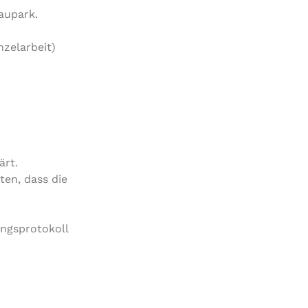
aupark.
zelarbeit)
ärt.
en, dass die
ungsprotokoll