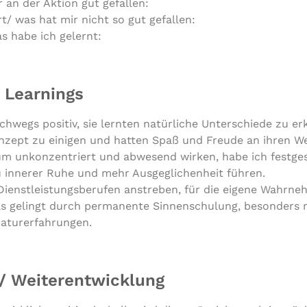
 an der Aktion gut gefallen:
t/ was hat mir nicht so gut gefallen:
s habe ich gelernt:
Learnings
hwegs positiv, sie lernten natür­li­che Unter­schie­de zu 
n­zept zu einigen und hatten Spaß und Freude an ihren W
m unkon­zen­triert und abwesend wirken, habe ich fest­ge­s
 innerer Ruhe und mehr Aus­ge­gli­chen­heit führen.
Dienst­leis­tungs­be­ru­fen anstreben, für die eigene Wahr­n
as gelingt durch per­ma­nen­te Sin­nen­schu­lung, besonders 
aturerfahrungen.
 / Weiterentwicklung