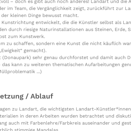
oll – doch es gibt auch noch anderes! Landart und die A
oder im Team, die Vergänglichkeit zeigt, zurückführt zur 
 der kleinen Dinge bewusst macht.
Kunstrichtung entwickelt, die die Künstler selbst als Lan
n durch riesige Naturinstallationen aus Steinen, Erde, 
lbst zum Kunstwerk.
um zu schaffen, sondern eine Kunst die nicht käuflich war
 „Ewigkeit“ gemacht).
t (Donaupark) sehr genau durchforstet und damit auch D
 - das kann zu weiteren thematischen Aufarbeitungen ge
Müllproblematik ...)
tzung / Ablauf
agen zu Landart, die wichtigsten Landart-Künstler*inne
erialien in deren Arbeiten wurden betrachtet und diskuti
ng auch mit Farbenlehre/Farbkreis auseinander und gesta
rblich stimmige Mandalas.