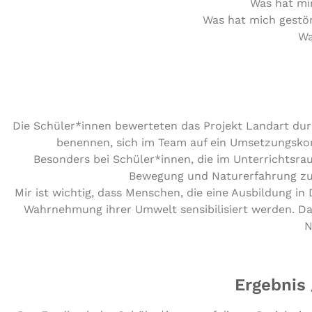
Was hat mir
Was hat mich gestör
Wa
Die Schüler*innen bewer­te­ten das Projekt Landart durc
benennen, sich im Team auf ein Umset­zungs­ko
Besonders bei Schüler*innen, die im Unter­richts­rau
Bewegung und Natur­er­fah­rung zu
Mir ist wichtig, dass Menschen, die eine Aus­bil­dung in 
Wahr­neh­mung ihrer Umwelt sen­si­bi­li­siert werden. D
N
Ergebnis