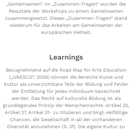
„Gemeinsamen“. Im „Zusammen-Tragen“ wurden die
Resultate der Workshops zu einem Gemeinsamen
zusammengesetzt. Dieses „Zusammen-Tragen“ stand
wiederum für das Arbeiten am Gemeinsamen der
europäischen Vielheit.
Learnings
Bezug­neh­mend auf die Road Map for Arts Education
(„UNESCO“, 2006) können die Bereiche Kunst und
Kultur als unver­zicht­ba­re Teile der Bildung und Felder
der Ent­fal­tung für jedes Indi­vi­du­um bezeich­net
werden. Das Recht auf kul­tu­rel­le Bildung ist als
grund­le­gen­des Prinzip der Men­schen­rech­te ‑Artikel 22,
Artikel 27, Artikel 31- zu titu­lie­ren und birgt viel­fäl­ti­ge
Chancen, die Gesell­schaft in all der vor­han­de­nen
Diver­si­tät anzu­neh­men (S. 3f). Die eigene Kultur zu