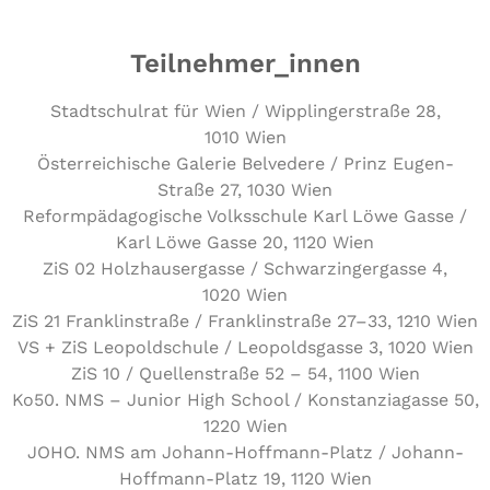
Teilnehmer_innen
Stadt­schul­rat für Wien / Wipp­lin­ger­stra­ße 28,
1010 Wien
Öster­rei­chi­sche Galerie Belvedere / Prinz Eugen-
Straße 27, 1030 Wien
Reform­päd­ago­gi­sche Volks­schu­le Karl Löwe Gasse /
Karl Löwe Gasse 20, 1120 Wien
ZiS 02 Holz­hau­ser­gas­se / Schwar­zin­ger­gas­se 4,
1020 Wien
ZiS 21 Fran­k­lin­stra­ße / Fran­k­lin­stra­ße 27–33, 1210 Wien
VS + ZiS Leo­pold­schu­le / Leo­polds­gas­se 3, 1020 Wien
ZiS 10 / Quel­len­stra­ße 52 – 54, 1100 Wien
Ko50. NMS – Junior High School / Kon­stan­zia­gas­se 50,
1220 Wien
JOHO. NMS am Johann-Hoffmann-Platz / Johann-
Hoffmann-Platz 19, 1120 Wien