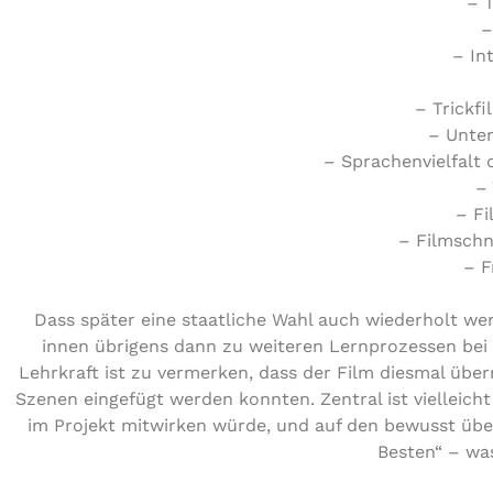
– 
–
– Int
– Trick­f
– Unter
– Spra­chen­viel­falt
–
– F
– Film­sch
– F
Dass später eine staat­li­che Wahl auch wie­der­holt we
innen übrigens dann zu weiteren Lern­pro­zes­sen bei –
Lehrkraft ist zu vermerken, dass der Film diesmal über
Szenen eingefügt werden konnten. Zentral ist viel­leic
im Projekt mitwirken würde, und auf den bewusst über­
Besten“ – was