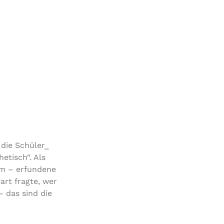
 die Schüler_​
e­tisch“. Als
eam – erfundene
art fragte, wer
– das sind die