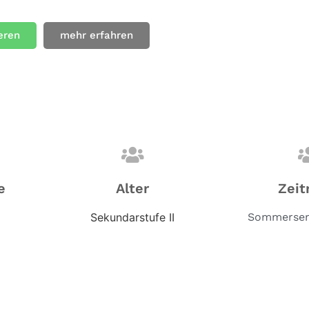
eren
mehr erfahren
e
Alter
Zeit
Sekundarstufe II
Sommersem