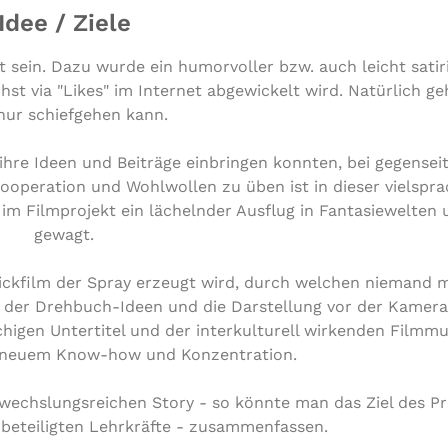
Idee / Ziele
sein. Dazu wurde ein humorvoller bzw. auch leicht satir
t via "Likes" im Internet abgewickelt wird. Natürlich geh
nur schiefgehen kann.
n ihre Ideen und Beiträge einbringen konnten, bei gegense
operation und Wohlwollen zu üben ist in dieser vielspra
im Filmprojekt ein lächelnder Ausflug in Fantasiewelten
gewagt.
Trickfilm der Spray erzeugt wird, durch welchen niemand
n der Drehbuch-Ideen und die Darstellung vor der Kamera
higen Untertitel und der interkulturell wirkenden Filmmu
el neuem Know-how und Konzentration.
bwechslungsreichen Story - so könnte man das Ziel des Pro
e beteiligten Lehrkräfte - zusammenfassen.