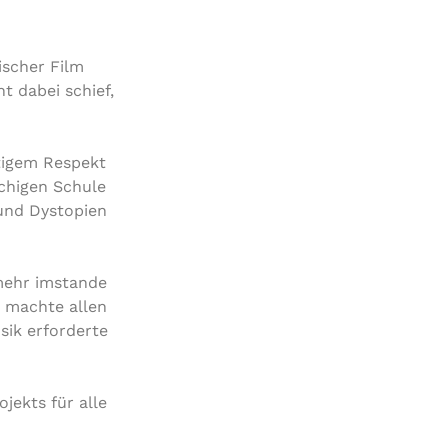
ischer Film
t dabei schief,
itigem Respekt
chigen Schule
 und Dystopien
 mehr imstande
 machte allen
sik erforderte
jekts für alle