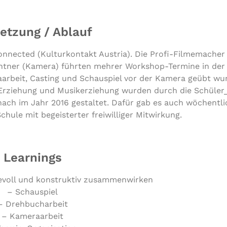
tzung / Ablauf
Connected (Kulturkontakt Austria). Die Profi-Filmemache
ntner (Kamera) führten mehrer Workshop-Termine in der 
arbeit, Casting und Schauspiel vor der Kamera geübt wur
r Erziehung und Musikerziehung wurden durch die Schüler
nach im Jahr 2016 gestaltet. Dafür gab es auch wöchentl
hule mit begeisterter freiwilliger Mitwirkung.
Learnings
­sie­voll und kon­struk­tiv zusammenwirken
– Schauspiel
– Drehbucharbeit
– Kameraarbeit