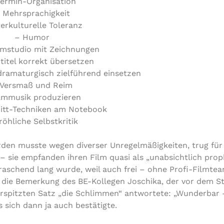
Termin-Organisation
 Mehrsprachigkeit
er­kul­tu­rel­le Toleranz
– Humor
ilm­stu­dio mit Zeichnungen
­ti­tel korrekt übersetzen
 dra­ma­tur­gisch ziel­füh­rend einsetzen
 Versmaß und Reim
ilmmusik produzieren
nitt-Techniken am Notebook
röhliche Selbstkritik
rden musste wegen diverser Unre­gel­mä­ßig­kei­ten, trug für
 sie empfanden ihren Film quasi als „unab­sicht­lich pro­ph
­ra­schend lang wurde, weil auch frei – ohne Profi-Filmt
ht die Bemerkung des BE-Kollegen Joschika, der vor dem St
spitz­ten Satz „die Schlimmen“ ant­wor­te­te: „Wunderbar 
 sich dann ja auch bestätigte.