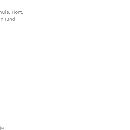
hule, Hort,
rn (und