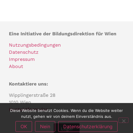
Eine Initiative der Bildungsdirektion für Wien
Nutzungsbedingungen
Datenschutz
Impressum
About
Kontaktiere uns:
Wipplingerstraße 28
1010 Wien
Kontaktformular
Diese Website benutzt Cookies. Wenn du die Website weiter
nutzt, gehen wir von deinem Einverständnis aus.
OK
Nein
Datenschutzerklärung
Login