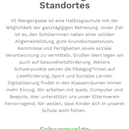
Standortes
VS Men­ger­gas­se ist eine Halb­tags­schu­le mit der
Mög­lich­keit der ganz­tä­gi­gi­gen Betreuung. Unser Ziel
ist es, den Schü­le­rIn­nen neben einer soliden
All­ge­mein­bil­dung, gute Grund­kom­pe­ten­zen,
Kennt­nis­se und Fer­tig­kei­ten sowie soziale
Ver­ant­wor­tung zu ver­mit­teln. Großen Wert legen wir
auch auf Gesund­heits­för­de­rung. Weitere
Schwer­punk­te setzen die Pädagog*innen auf
Lese­för­de­rung, Sport und Soziales Lernen.
Digi­ta­li­sie­rung findet in den Klas­sen­räu­men immer
mehr Einzug. Wir arbeiten mit Ipads, Computer und
Beepots. Hier unter­stützt uns unser Eltern­ver­ein
her­vor­ra­gend. Wir wollen, dass Kinder sich in unserer
Schule wohl fühlen.