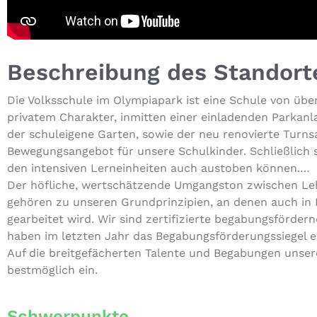
Beschreibung des Standort
Die Volks­schu­le im Olym­pia­park ist eine Schule von übe
privatem Charakter, inmitten einer ein­la­den­den Park­an­l
der schul­ei­ge­ne Garten, sowie der neu reno­vier­te Turns
Bewe­gungs­an­ge­bot für unsere Schul­kin­der. Schließ­lic
den inten­si­ven Lern­ein­hei­ten auch austoben können.…
Der höfliche, wert­schät­zen­de Umgangs­ton zwischen 
gehören zu unseren Grund­prin­zi­pi­en, an denen auch in Pr
gear­bei­tet wird. Wir sind zer­ti­fi­zier­te bega­bungs­för­
haben im letzten Jahr das Bega­bungs­för­de­rungs­sie­gel 
Auf die breit­ge­fä­cher­ten Talente und Bega­bun­gen uns
best­mög­lich ein.
Schwerpunkte