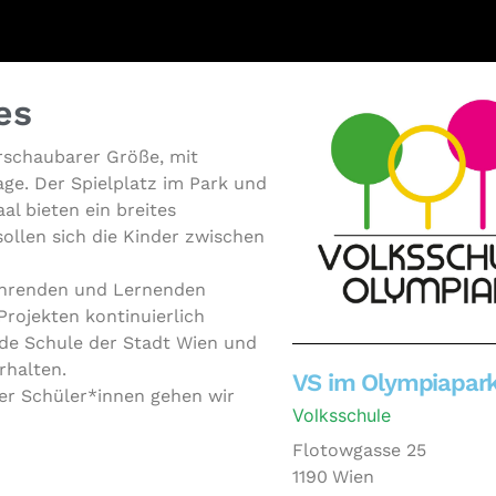
es
r­schau­ba­rer Größe, mit
a­ge. Der Spiel­platz im Park und
aal bieten ein breites
h sollen sich die Kinder zwischen
Lehrenden und Lernenden
ojekten kon­ti­nu­ier­lich
dern­de Schule der Stadt Wien und
erhalten.
VS im Olympiapar
erer Schüler*innen gehen wir
Volksschule
Flotowgasse 25
1190
Wien