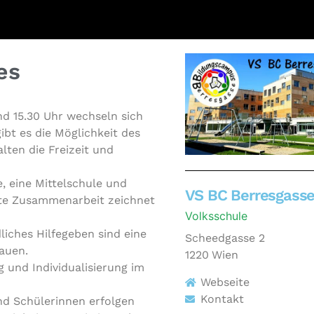
es
nd 15.30 Uhr wechseln sich
ibt es die Mög­lich­keit des
alten die Freizeit und
 eine Mit­tel­schu­le und
VS BC Berresgass
ute Zusam­men­ar­beit zeichnet
Volksschule
i­ches Hil­fe­ge­ben sind eine
Scheedgasse 2
bbauen.
1220
Wien
und Indi­vi­dua­li­sie­rung im
Webseite
Kontakt
 Schü­le­rin­nen erfolgen