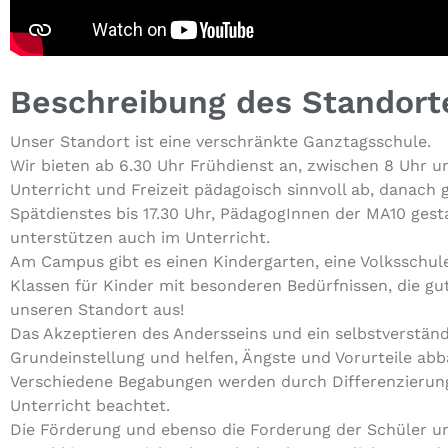
Beschreibung des Standort
Unser Standort ist eine ver­schränk­te Ganztagsschule.
Wir bieten ab 6.30 Uhr Früh­dienst an, zwischen 8 Uhr u
Unter­richt und Freizeit päd­a­go­isch sinnvoll ab, danach g
Spät­diens­tes bis 17.30 Uhr, Päd­ago­gIn­nen der MA10 gest
unter­stüt­zen auch im Unterricht.
Am Campus gibt es einen Kin­der­gar­ten, eine Volks­schu­le,
Klassen für Kinder mit beson­de­ren Bedürf­nis­sen, die g
unseren Standort aus!
Das Akzep­tie­ren des Anders­seins und ein selbst­ver­ständ­l
Grund­ein­stel­lung und helfen, Ängste und Vor­ur­tei­le a
Ver­schie­de­ne Bega­bun­gen werden durch Dif­fe­ren­zie­rung 
Unter­richt beachtet.
Die Förderung und ebenso die Forderung der Schüler und