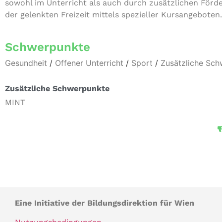
sowohl im Unter­richt als auch durch zusätz­li­chen För­d
der gelenkten Freizeit mittels spe­zi­el­ler Kursangeboten.
Schwerpunkte
Gesundheit
/
Offener Unterricht
/
Sport
/
Zusätzliche Sc
Zusätzliche Schwerpunkte
MINT
Eine Initiative der Bildungsdirektion für Wien