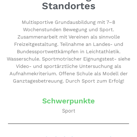
Standortes
Mul­ti­spor­ti­ve Grund­aus­bil­dung mit 7–8
Wochen­stun­den Bewegung und Sport.
Zusam­men­ar­beit mit Vereinen als sinnvolle
Frei­zeit­ge­stal­tung. Teilnahme an Landes- und
Bun­des­sport­wett­kämp­fen in Leicht­ath­le­tik.
Was­ser­schu­le. Sport­mo­tri­scher Eig­nungs­test- siehe
Video- und sport­ärzt­li­che Unter­su­chung als
Auf­nah­me­kri­te­ri­um. Offene Schule als Modell der
Ganz­ta­ges­be­treu­ung. Durch Sport zum Erfolg!
Schwerpunkte
Sport