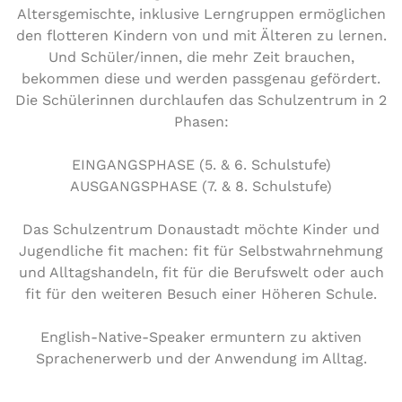
Alters­ge­misch­te, inklusive Lern­grup­pen ermög­li­chen
den flotteren Kindern von und mit Älteren zu lernen.
Und Schüler/​innen, die mehr Zeit brauchen,
bekommen diese und werden passgenau gefördert.
Die Schü­le­rin­nen durch­lau­fen das Schul­zen­trum in 2
Phasen:
EIN­GANGS­PHA­SE (5. & 6. Schulstufe)
AUS­GANGS­PHA­SE (7. & 8. Schulstufe)
Das Schul­zen­trum Donau­stadt möchte Kinder und
Jugend­li­che fit machen: fit für Selbst­wahr­neh­mung
und All­tags­han­deln, fit für die Berufs­welt oder auch
fit für den weiteren Besuch einer Höheren Schule.
English-Native-Speaker ermuntern zu aktiven
Spra­che­n­er­werb und der Anwendung im Alltag.