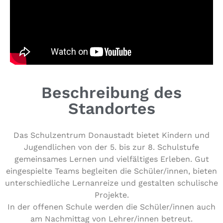
Beschreibung des
Standortes
Das Schul­zen­trum Donau­stadt bietet Kindern und
Jugend­li­chen von der 5. bis zur 8. Schul­stu­fe
gemein­sa­mes Lernen und viel­fäl­ti­ges Erleben. Gut
ein­ge­spiel­te Teams begleiten die Schüler/​innen, bieten
unter­schied­li­che Lern­an­rei­ze und gestalten schu­li­sche
Projekte.
In der offenen Schule werden die Schüler/​innen auch
am Nach­mit­tag von Lehrer/​innen betreut.