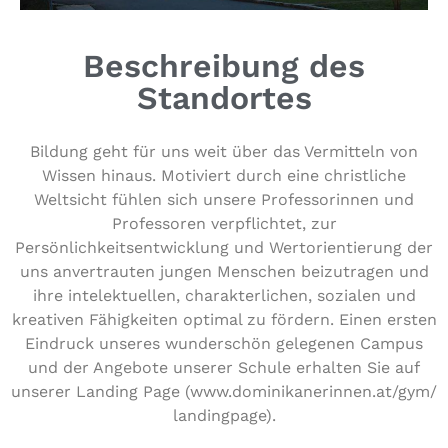
Beschreibung des
Standortes
Bildung geht für uns weit über das Ver­mit­teln von
Wissen hinaus. Motiviert durch eine christ­li­che
Weltsicht fühlen sich unsere Pro­fes­so­rin­nen und
Pro­fes­so­ren ver­pflich­tet, zur
Per­sön­lich­keits­ent­wick­lung und Wert­ori­en­tie­rung der
uns anver­trau­ten jungen Menschen bei­zu­tra­gen und
ihre int­e­lek­tu­el­len, cha­rak­ter­li­chen, sozialen und
kreativen Fähig­kei­ten optimal zu fördern. Einen ersten
Eindruck unseres wun­der­schön gelegenen Campus
und der Angebote unserer Schule erhalten Sie auf
unserer Landing Page (www​.domi​ni​ka​ne​rin​nen​.at/​g​y​m​/​
l​a​n​d​i​n​g​p​age).