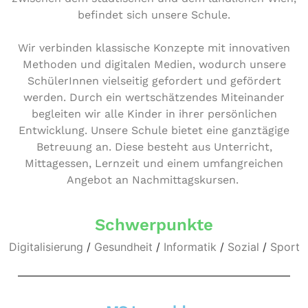
befindet sich unsere Schule.
Wir verbinden klas­si­sche Konzepte mit inno­va­ti­ven
Methoden und digitalen Medien, wodurch unsere
Schü­le­rIn­nen viel­sei­tig gefordert und gefördert
werden. Durch ein wert­schät­zen­des Mit­ein­an­der
begleiten wir alle Kinder in ihrer per­sön­li­chen
Ent­wick­lung. Unsere Schule bietet eine ganz­tä­gi­ge
Betreuung an. Diese besteht aus Unter­richt,
Mit­tag­essen, Lernzeit und einem umfang­rei­chen
Angebot an Nachmittagskursen.
Schwerpunkte
Digitalisierung
/
Gesundheit
/
Informatik
/
Sozial
/
Sport