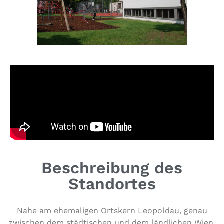
Beschreibung des
Standortes
Nahe am ehe­ma­li­gen Ortskern Leopoldau, genau
zwischen dem städ­ti­schen und dem länd­li­chen Wien,