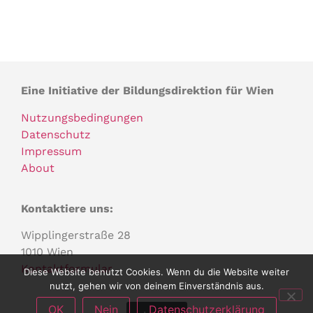
Eine Initiative der Bildungsdirektion für Wien
Nutzungsbedingungen
Datenschutz
Impressum
About
Kontaktiere uns:
Wipplingerstraße 28
1010 Wien
Kontaktformular
Diese Website benutzt Cookies. Wenn du die Website weiter
nutzt, gehen wir von deinem Einverständnis aus.
OK
Nein
Datenschutzerklärung