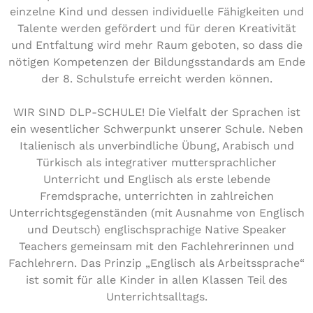
einzelne Kind und dessen indi­vi­du­el­le Fähig­kei­ten und
Talente werden gefördert und für deren Krea­ti­vi­tät
und Ent­fal­tung wird mehr Raum geboten, so dass die
nötigen Kom­pe­ten­zen der Bil­dungs­stan­dards am Ende
der 8. Schul­stu­fe erreicht werden können.
WIR SIND DLP-SCHULE! Die Vielfalt der Sprachen ist
ein wesent­li­cher Schwer­punkt unserer Schule. Neben
Ita­lie­nisch als unver­bind­li­che Übung, Arabisch und
Türkisch als inte­gra­ti­ver mut­ter­sprach­li­cher
Unter­richt und Englisch als erste lebende
Fremd­spra­che, unter­rich­ten in zahl­rei­chen
Unter­richts­ge­gen­stän­den (mit Ausnahme von Englisch
und Deutsch) eng­lisch­spra­chi­ge Native Speaker
Teachers gemeinsam mit den Fach­leh­re­rin­nen und
Fach­leh­rern. Das Prinzip „Englisch als Arbeits­spra­che“
ist somit für alle Kinder in allen Klassen Teil des
Unterrichtsalltags.