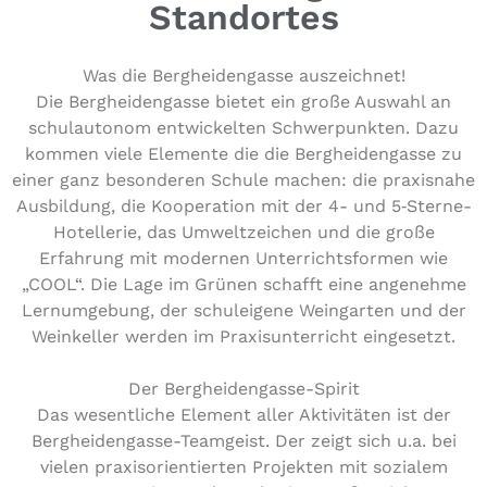
Standortes
Was die Berg­hei­den­gas­se auszeichnet!
Die Berg­hei­den­gas­se bietet ein große Auswahl an
schul­au­to­nom ent­wi­ckel­ten Schwer­punk­ten. Dazu
kommen viele Elemente die die Berg­hei­den­gas­se zu
einer ganz beson­de­ren Schule machen: die pra­xis­na­he
Aus­bil­dung, die Koope­ra­ti­on mit der 4- und 5‑Sterne-
Hotel­le­rie, das Umwelt­zei­chen und die große
Erfahrung mit modernen Unter­richts­for­men wie
„COOL“. Die Lage im Grünen schafft eine angenehme
Lern­um­ge­bung, der schul­ei­ge­ne Wein­gar­ten und der
Wein­kel­ler werden im Pra­xis­un­ter­richt eingesetzt.
Der Bergheidengasse-Spirit
Das wesent­li­che Element aller Akti­vi­tä­ten ist der
Berg­hei­den­gas­se-Teamgeist. Der zeigt sich u.a. bei
vielen pra­xis­ori­en­tier­ten Projekten mit sozialem