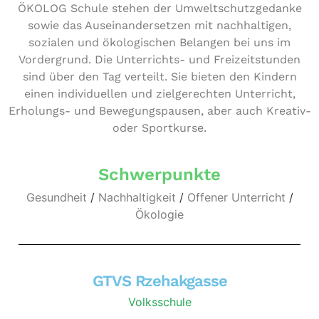
ÖKOLOG Schule stehen der Umwelt­schutz­ge­dan­ke
sowie das Aus­ein­an­der­set­zen mit nach­hal­ti­gen,
sozialen und öko­lo­gi­schen Belangen bei uns im
Vor­der­grund. Die Unter­richts- und Frei­zeit­stun­den
sind über den Tag verteilt. Sie bieten den Kindern
einen indi­vi­du­el­len und ziel­ge­rech­ten Unter­richt,
Erholungs- und Bewe­gungs­pau­sen, aber auch Kreativ-
oder Sportkurse.
Schwerpunkte
Gesundheit
/
Nachhaltigkeit
/
Offener Unterricht
/
Ökologie
GTVS Rzehakgasse
Volksschule