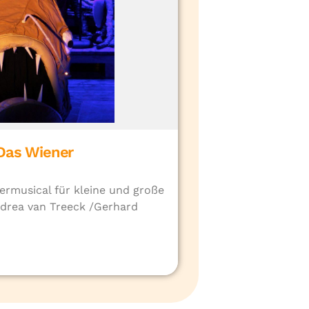
Das Wiener
ermusical für kleine und große
ndrea van Treeck /Gerhard