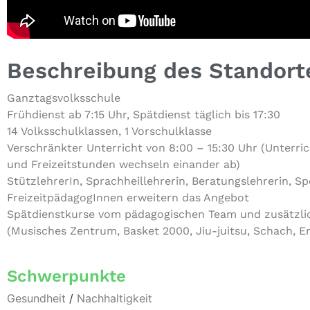
Beschreibung des Standort
Ganz­tags­volks­schu­le
Früh­dienst ab 7:15 Uhr, Spät­dienst täglich bis 17:30
14 Volks­schul­klas­sen, 1 Vorschulklasse
Ver­schränk­ter Unter­richt von 8:00 – 15:30 Uhr (Unter­rich
und Frei­zeit­stun­den wechseln einander ab)
Stütz­leh­re­rIn, Sprach­heil­leh­re­rin, Bera­tungs­leh­re­rin, S
Frei­zeit­päd­ago­gIn­nen erweitern das Angebot
Spät­dienst­kur­se vom päd­ago­gi­schen Team und zusätz­l
(Musisches Zentrum, Basket 2000, Jiu-juitsu, Schach, E
Schwerpunkte
Gesundheit
/
Nachhaltigkeit