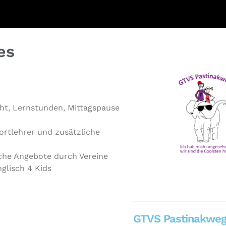
es
t, Lern­stun­den, Mit­tags­pau­se
port­leh­rer und zusätz­li­che
i­che Angebote durch Vereine
nglisch 4 Kids
GTVS Pastinakwe