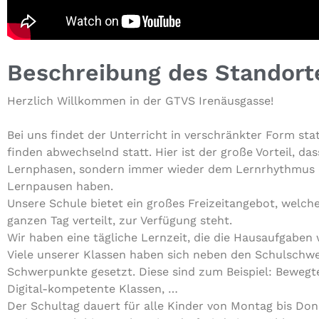
Beschreibung des Standort
Herzlich Will­kom­men in der GTVS Irenäusgasse!
Bei uns findet der Unter­richt in ver­schränk­ter Form stat
finden abwech­selnd statt. Hier ist der große Vorteil, da
Lern­pha­sen, sondern immer wieder dem Lern­rhyth­mus 
Lern­pau­sen haben.
Unsere Schule bietet ein großes Frei­zeit­an­ge­bot, wel
ganzen Tag verteilt, zur Verfügung steht.
Wir haben eine tägliche Lernzeit, die die Haus­auf­ga­ben 
Viele unserer Klassen haben sich neben den Schul­schwer
Schwer­punk­te gesetzt. Diese sind zum Beispiel: Bewegte
Digital-kom­pe­ten­te Klassen, …
Der Schultag dauert für alle Kinder von Montag bis Don­n