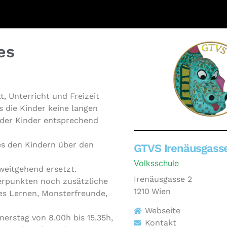
es
t, Unter­richt und Freizeit
ss die Kinder keine langen
der Kinder ent­spre­chend
ches den Kindern über den
GTVS Irenäusgass
Volksschule
weit­ge­hend ersetzt.
Irenäusgasse 2
­punk­ten noch zusätz­li­che
1210
Wien
s Lernen, Mons­ter­freun­de,
Webseite
ers­tag von 8.00h bis 15.35h,
Kontakt