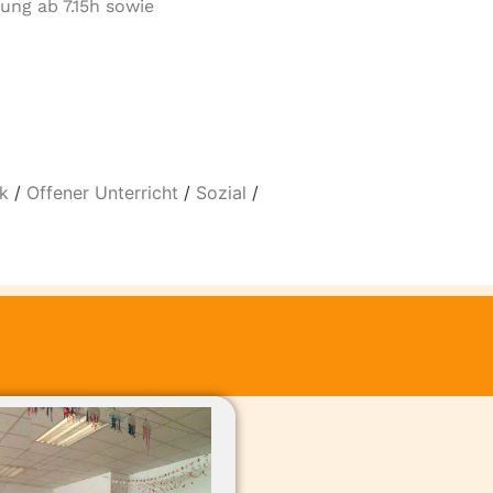
­ung ab 7.15h sowie
k
/
Offener Unterricht
/
Sozial
/