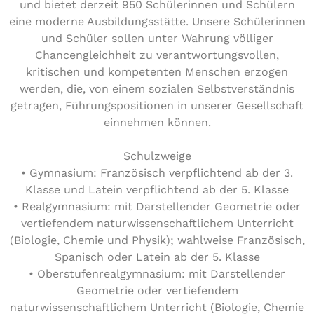
und bietet derzeit 950 Schü­le­rin­nen und Schülern
eine moderne Aus­bil­dungs­stät­te. Unsere Schü­le­rin­nen
und Schüler sollen unter Wahrung völliger
Chan­cen­gleich­heit zu ver­ant­wor­tungs­vol­len,
kri­ti­schen und kom­pe­ten­ten Menschen erzogen
werden, die, von einem sozialen Selbst­ver­ständ­nis
getragen, Füh­rungs­po­si­tio­nen in unserer Gesell­schaft
einnehmen können.
Schulzweige
• Gymnasium: Fran­zö­sisch ver­pflich­tend ab der 3.
Klasse und Latein ver­pflich­tend ab der 5. Klasse
• Real­gym­na­si­um: mit Dar­stel­len­der Geometrie oder
ver­tie­fen­dem natur­wis­sen­schaft­li­chem Unter­richt
(Biologie, Chemie und Physik); wahlweise Fran­zö­sisch,
Spanisch oder Latein ab der 5. Klasse
• Ober­stu­fen­re­al­gym­na­si­um: mit Dar­stel­len­der
Geometrie oder ver­tie­fen­dem
natur­wis­sen­schaft­li­chem Unter­richt (Biologie, Chemie