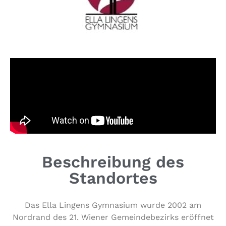
Beschreibung des
Standortes
Das Ella Lingens Gymnasium wurde 2002 am
Nordrand des 21. Wiener Gemein­de­be­zirks eröffnet