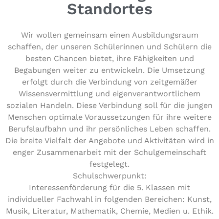
Standortes
Wir wollen gemeinsam einen Aus­bil­dungs­raum
schaffen, der unseren Schülerinnen und Schülern die
besten Chancen bietet, ihre Fähig­kei­ten und
Bega­bun­gen weiter zu ent­wi­ckeln. Die Umsetzung
erfolgt durch die Ver­bin­dung von zeit­ge­mä­ßer
Wis­sens­ver­mitt­lung und eigen­ver­ant­wort­li­chem
sozialen Handeln. Diese Ver­bin­dung soll für die jungen
Menschen optimale Vor­aus­set­zun­gen für ihre weitere
Berufs­lauf­bahn und ihr per­sön­li­ches Leben schaffen.
Die breite Vielfalt der Angebote und Akti­vi­tä­ten wird in
enger Zusam­men­ar­beit mit der Schul­ge­mein­schaft
festgelegt.
Schulschwerpunkt:
Inter­es­sen­för­de­rung für die 5. Klassen mit
indi­vi­du­el­ler Fachwahl in folgenden Bereichen: Kunst,
Musik, Literatur, Mathe­ma­tik, Chemie, Medien u. Ethik.