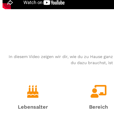
In diesem Video zeigen wir dir, wie du zu Hause ganz 
du dazu brauchst, ist
Lebensalter
Bereich