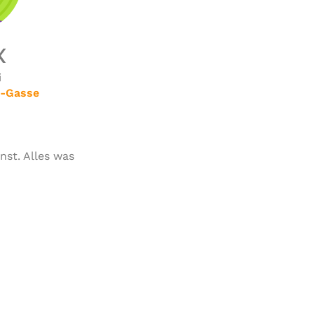
x
i
s-Gasse
nst. Alles was