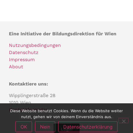
Eine Initiative der Bildungsdirektion für Wien
Nutzungsbedingungen
Datenschutz
Impressum
About
Kontaktiere uns:
Wipplingerstraße 28
1010 Wien
Kontaktformular
Diese Website benutzt Cookies. Wenn du die Website weiter
nutzt, gehen wir von deinem Einverständnis aus.
OK
Nein
Datenschutzerklärung
Login