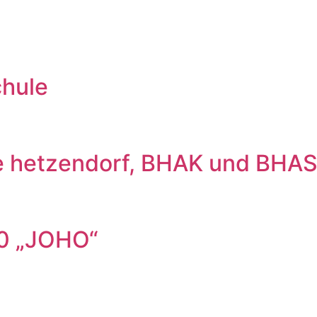
hule
ge hetzendorf, BHAK und BHAS
20 „JOHO“