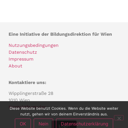
Eine Initiative der Bildungsdirektion für Wien
Nutzungsbedingungen
Datenschutz
Impressum
About
Kontaktiere uns:
Wipplingerstraße 28
1010 Wien
Kontaktformular
Diese Website benutzt Cookies. Wenn du die Website weiter
nutzt, gehen wir von deinem Einverständnis aus.
OK
Nein
Datenschutzerklärung
Login