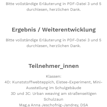
Bitte voll­stän­di­ge Erläu­te­rung in PDF-Datei 3 und 5
durch­le­sen, herz­li­chen Dank.
Ergebnis / Weiterentwicklung
Bitte vollständige Erläuterung in PDF-Datei 3 und 5
durchlesen, herzlichen Dank.
Teilnehmer_innen
Klassen:
4D: Kunst­stoff­web­tep­pich, Eistee-Expe­ri­ment, Mini-
Aus­stel­lung im Schulgebäude
3D und 3C: Urban weaving am stra­ßen­sei­ti­gen
Schulzaun
Mag.a Anna Jeschof­nig-Jandrey, DSA