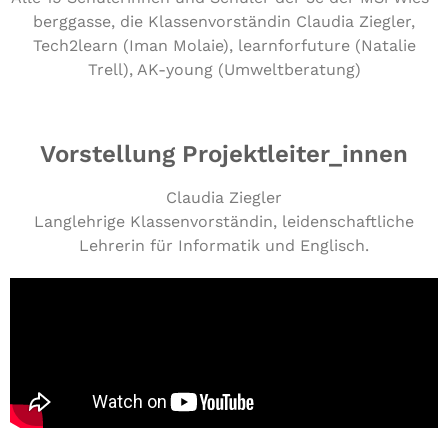
berg­gas­se, die Klas­sen­vor­stän­din Claudia Ziegler,
Tech2learn (Iman Molaie), lear­nfor­fu­ture (Natalie
Trell), AK-young (Umwelt­be­ra­tung)
Vorstellung Projektleiter_innen
Claudia Ziegler
Langlehrige Klassenvorständin, leidenschaftliche
Lehrerin für Informatik und Englisch.