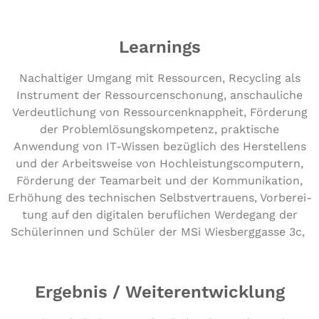
Learnings
Nachal­ti­ger Umgang mit Res­sour­cen, Recycling als
Instru­ment der Res­sour­cen­scho­nung, anschau­li­che
Ver­deut­li­chung von Res­sour­cen­knapp­heit, Förderung
der Pro­blem­lö­sungs­kom­pe­tenz, prak­ti­sche
Anwendung von IT-Wissen bezüglich des Her­stel­lens
und der Arbeits­wei­se von Hoch­leis­tungs­com­pu­tern,
Förderung der Team­ar­beit und der Kom­mu­ni­ka­ti­on,
Erhöhung des tech­ni­schen Selbst­ver­trau­ens, Vor­be­rei­
tung auf den digitalen beruf­li­chen Werdegang der
Schü­le­rin­nen und Schüler der MSi Wies­berg­gas­se 3c,
Ergebnis / Weiterentwicklung