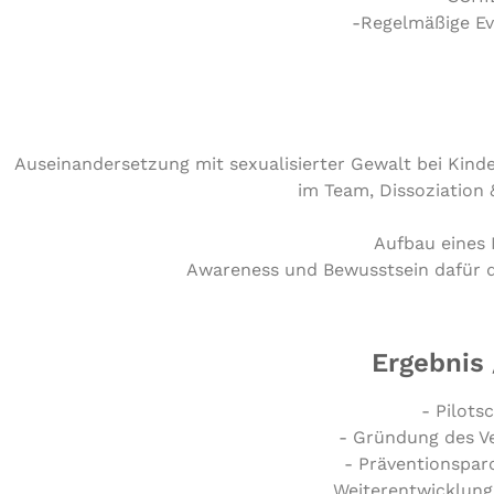
-Regelmäßige Ev
Aus­ein­an­der­set­zung mit sexua­li­sier­ter Gewalt bei K
im Team, Dis­so­zia­ti­on 
Aufbau eines 
Awareness und Bewusst­sein dafür dass
Ergebnis
- Pilots
- Gründung des V
- Präventionsparc
Weiterentwicklung