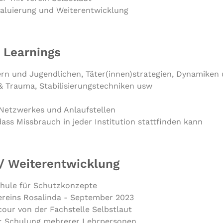
aluierung und Weiterentwicklung
Learnings
indern und Jugend­li­chen, Täter(innen)strategien, Dynamiken
& Trauma, Sta­bi­li­sie­rungs­tech­ni­ken usw
Netz­wer­kes und Anlaufstellen
 Miss­brauch in jeder Insti­tu­ti­on statt­fin­den kann
 / Weiterentwicklung
chule für Schutzkonzepte
ereins Rosalinda - September 2023
our von der Fachstelle Selbstlaut
: Schulung mehrerer Lehrpersonen