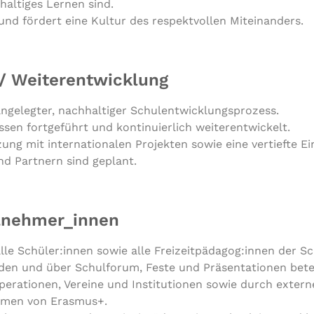
hal­ti­ges Lernen sind.
a und fördert eine Kultur des respekt­vol­len Miteinanders.
 / Weiterentwicklung
 angelegter, nachhaltiger Schulentwicklungsprozess.
assen fortgeführt und kontinuierlich weiterentwickelt.
ng mit internationalen Projekten sowie eine vertiefte E
nd Partnern sind geplant.
lnehmer_innen
 alle Schüler:innen sowie alle Freizeitpädagog:innen der Sc
en und über Schul­fo­rum, Feste und Prä­sen­ta­tio­nen bete
e­ra­tio­nen, Vereine und Insti­tu­tio­nen sowie durch exter
men von Erasmus+.