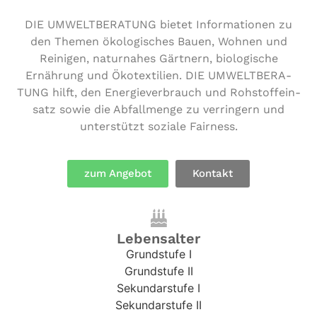
DIE UMWELT­BE­RA­TUNG bietet Infor­ma­tio­nen zu
den Themen öko­lo­gi­sches Bauen, Wohnen und
Reinigen, natur­na­hes Gärtnern, bio­lo­gi­sche
Ernährung und Öko­tex­ti­li­en. DIE UMWELT­BE­RA­
TUNG hilft, den Ener­gie­ver­brauch und Roh­stoff­ein­
satz sowie die Abfall­men­ge zu ver­rin­gern und
unter­stützt soziale Fairness.
zum Angebot
Kontakt
Lebensalter
Grundstufe I
Grundstufe II
Sekundarstufe I
Sekundarstufe II