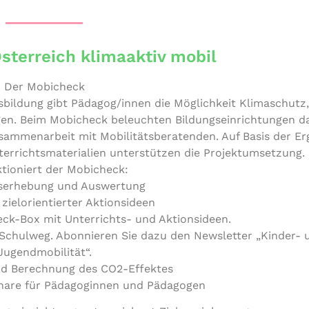
sterreich klimaaktiv mobil
Der Mobicheck
­bil­dung gibt Pädagog/​innen die Mög­lich­keit Kli­ma­schutz
gen. Beim Mobicheck beleuch­ten Bil­dungs­ein­rich­tun­gen da
am­men­ar­beit mit Mobi­li­täts­be­ra­ten­den. Auf Basis der Erg
er­richts­ma­te­ria­li­en unter­stüt­zen die Projektumsetzung.
­tio­niert der Mobicheck:
ts­er­he­bung und Auswertung
ziel­ori­en­tier­ter Aktionsideen
eck-Box mit Unter­richts- und Aktionsideen.
il Schulweg. Abon­nie­ren Sie dazu den News­let­ter „Kinder-
Jugendmobilität“.
 und Berech­nung des CO2-Effektes
inare für Päd­ago­gin­nen und Pädagogen