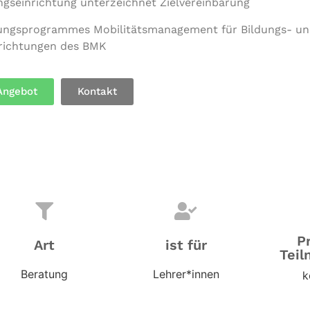
ngs­ein­rich­tung unter­zeich­net Zielvereinbarung
tungs­pro­gram­mes Mobi­li­täts­ma­nage­ment für Bildungs- 
­rich­tun­gen des BMK
Angebot
Kontakt
P
Art
ist für
Teil
Beratung
Lehrer*innen
k