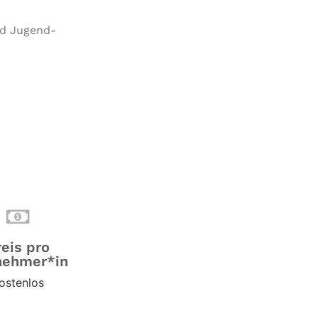
und Jugend­
reis pro
nehmer*in
ostenlos