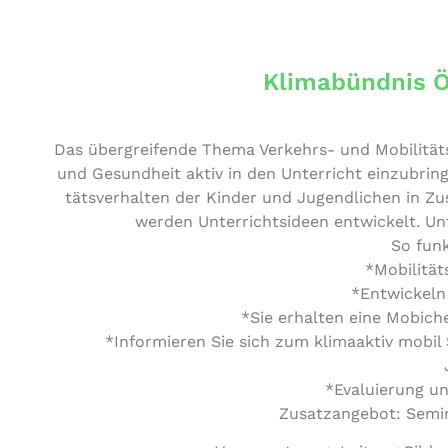
Klimabündnis Ö
Das über­grei­fen­de Thema Verkehrs- und Mobi­li­täts
und Gesund­heit aktiv in den Unter­richt ein­zu­brin­
täts­ver­hal­ten der Kinder und Jugend­li­chen in Zus
werden Unter­richts­ideen ent­wi­ckelt. Unt
So funk
*Mobi­li­tä
*Ent­wi­ckeln 
*Sie erhalten eine Mobich
*Infor­mie­ren Sie sich zum kli­ma­ak­tiv mob
*Eva­lu­ie­rung
Zusatz­an­ge­bot: Sem