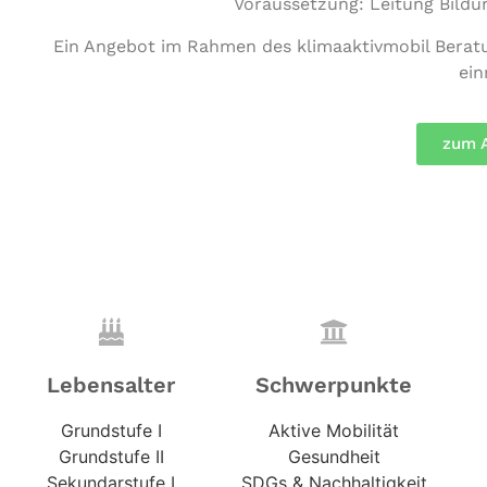
Vor­aus­set­zung: Leitung Bil­du
Ein Angebot im Rahmen des kli­ma­ak­tiv­mo­bil Bera­
ein
zum 
Lebensalter
Schwerpunkte
Grundstufe I
Aktive Mobilität
Grundstufe II
Gesundheit
Sekundarstufe I
SDGs & Nachhaltigkeit