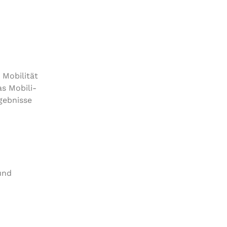
, Mobilität
s Mobi­li­
eb­nis­se
 und