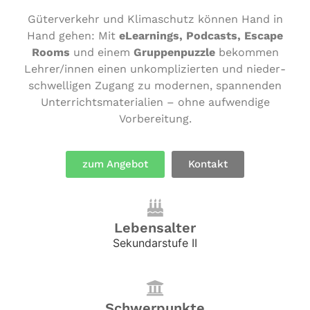
Güter­ver­kehr und Kli­ma­schutz können Hand in
Hand gehen: Mit
eLear­nings, Podcasts, Escape
Rooms
und einem
Grup­pen­puz­zle
bekommen
Lehrer/​innen einen unkom­pli­zier­ten und nie­der­
schwel­li­gen Zugang zu modernen, span­nen­den
Unter­richts­ma­te­ria­li­en – ohne auf­wen­di­ge
Vorbereitung.
zum Angebot
Kontakt
Lebensalter
Sekundarstufe II
Schwerpunkte