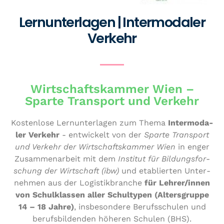
Lernunterlagen | Intermodaler
Verkehr
Wirtschaftskammer Wien –
Sparte Transport und Verkehr
Kos­ten­lo­se Lern­un­ter­la­gen zum Thema
Inter­mo­da­
ler Verkehr
- ent­wi­ckelt von der
Sparte Transport
und Verkehr der Wirt­schafts­kam­mer Wien
in enger
Zusam­men­ar­beit mit dem
Institut für Bil­dungs­for­
schung der Wirt­schaft (ibw)
und eta­blier­ten Unter­
neh­men aus der Logis­tik­bran­che
für Lehrer/​innen
von Schul­klas­sen aller Schul­ty­pen (Alters­grup­pe
14 – 18 Jahre)
, ins­be­son­de­re Berufs­schu­len und
berufs­bil­den­den höheren Schulen (BHS).