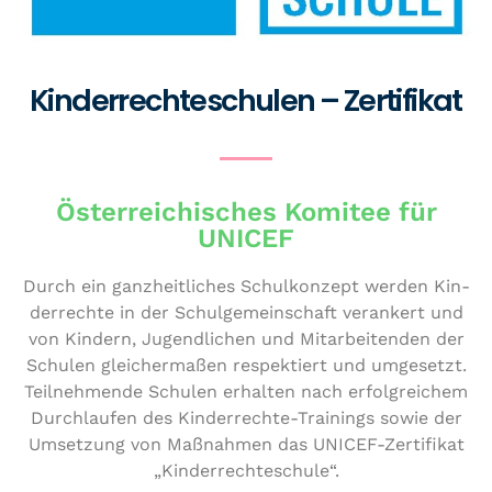
Kinderrechteschulen – Zertifikat
Österreichisches Komitee für
UNICEF
Durch ein ganz­heit­li­ches Schul­kon­zept werden Kin­
der­rech­te in der Schul­ge­mein­schaft verankert und
von Kindern, Jugend­li­chen und Mit­ar­bei­ten­den der
Schulen glei­cher­ma­ßen respek­tiert und umgesetzt.
Teil­neh­men­de Schulen erhalten nach erfolg­rei­chem
Durch­lau­fen des Kin­der­rech­te-Trainings sowie der
Umsetzung von Maßnahmen das UNICEF-Zer­ti­fi­kat
„Kin­der­rech­te­schu­le“.