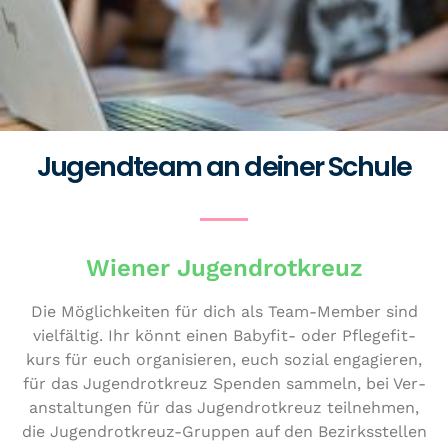
Jugendteam an deiner Schule
Wiener Jugendrotkreuz
Die Mög­lich­kei­ten für dich als Team-Member sind
viel­fäl­tig. Ihr könnt einen Babyfit- oder Pfle­ge­fit­
kurs für euch orga­ni­sie­ren, euch sozial enga­gie­ren,
für das Jugend­rot­kreuz Spenden sammeln, bei Ver­
an­stal­tun­gen für das Jugend­rot­kreuz teil­neh­men,
die Jugend­rot­kreuz-Gruppen auf den Bezirks­stel­len