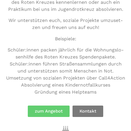
des Roten Kreuzes ken­nen­ler­nen oder auch ein
Praktikum bei uns im Jugend­rot­kreuz absolvieren.
Wir unter­stüt­zen euch, soziale Projekte umzu­set­
zen und freuen uns auf euch!
Beispiele:
Schüler:innen packen jährlich für die Woh­nungs­lo­
sen­hil­fe des Roten Kreuzes Spendenpakete.
Schüler:innen führen Stra­ßen­samm­lun­gen durch
und unter­stüt­zen somit Menschen in Not.
Umsetzung von sozialen Projekten über Call4Action
Absol­vie­rung eines Kindernotfallkurses
Gründung eines Helpteams
zum Angebot
Kontakt