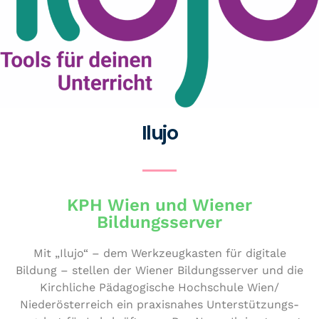
Ilujo
KPH Wien und Wiener
Bildungsserver
Mit „Ilujo“ – dem Werk­zeug­kas­ten für digitale
Bildung – stellen der Wiener Bil­dungs­ser­ver und die
Kirch­li­che Päd­ago­gi­sche Hoch­schu­le Wien/​
Niederösterreich ein pra­xis­na­hes Unter­stüt­zungs­