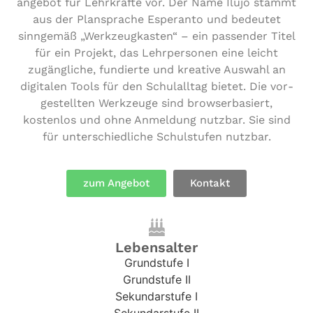
an­ge­bot für Lehr­kräf­te vor. Der Name Ilujo stammt
aus der Plan­spra­che Esperanto und bedeutet
sinngemäß „Werk­zeug­kas­ten“ – ein passender Titel
für ein Projekt, das Lehr­per­so­nen eine leicht
zugäng­li­che, fundierte und kreative Auswahl an
digitalen Tools für den Schul­all­tag bietet. Die vor­
ge­stell­ten Werkzeuge sind brow­ser­ba­siert,
kostenlos und ohne Anmeldung nutzbar. Sie sind
für unter­schied­li­che Schul­stu­fen nutzbar.
zum Angebot
Kontakt
Lebensalter
Grundstufe I
Grundstufe II
Sekundarstufe I
Sekundarstufe II