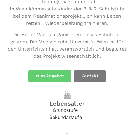
be­le­bungs­maß­nah­men ab.
In Wien können alle Kinder der 3. & 6. Schul­stu­fe
bei dem Reani­ma­ti­ons­pro­jekt „Ich kann Leben
retten!“ Wie­der­be­le­bung trainieren.
Die Helfer Wiens orga­ni­sie­ren dieses Schul­pro­
gramm. Die Medi­zi­ni­sche Uni­ver­si­tät Wien ist für
den Unter­richts­in­halt ver­ant­wort­lich und begleitet
das Projekt wissenschaftlich.
zum Angebot
Kontakt
Lebensalter
Grundstufe II
Sekundarstufe I