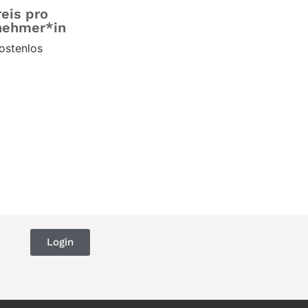
reis pro
nehmer*in
ostenlos
Login