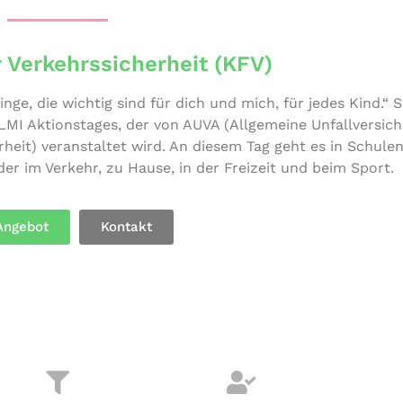
 Verkehrssicherheit (KFV)
ge, die wichtig sind für dich und mich, für jedes Kind.“ 
Akti­ons­ta­ges, der von AUVA (All­ge­mei­ne Unfall­ver­si­ch
her­heit) ver­an­stal­tet wird. An diesem Tag geht es in Schule
der im Verkehr, zu Hause, in der Freizeit und beim Sport.
Angebot
Kontakt