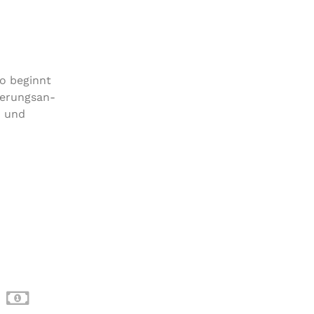
So beginnt
e­rungs­an­
n und