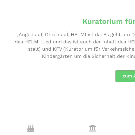
Kuratorium für
„Augen auf, Ohren auf, HELMI ist da. Es geht um Din
das HELMI Lied und das ist auch der Inhalt des HELMI 
stalt) und KFV (Kura­to­ri­um für Ver­kehrs­si­c
Kindergärten um die Sicher­heit der Kin
zum 