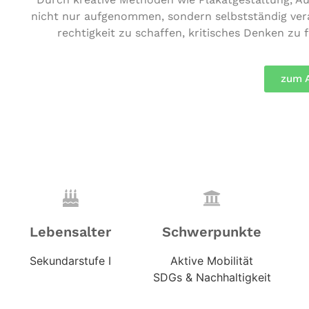
nicht nur auf­ge­nom­men, sondern selbst­stän­dig ver­ar
rech­tig­keit zu schaffen, kri­ti­sches Denken z
zum 
Lebensalter
Schwerpunkte
Sekundarstufe I
Aktive Mobilität
SDGs & Nachhaltigkeit