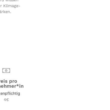
r Kli­ma­ge­
ärken.
reis pro
nehmer*in
enpflichtig
4€