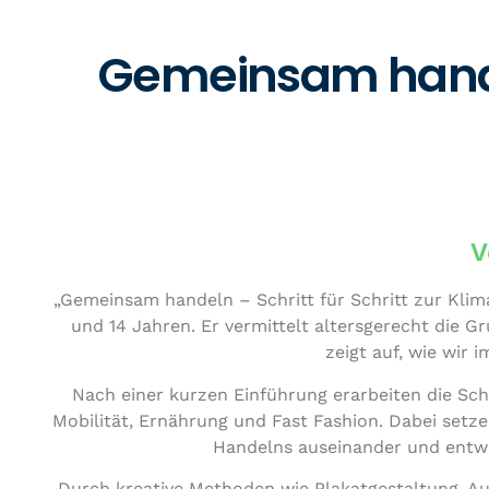
Gemeinsam hande
V
„Gemeinsam handeln – Schritt für Schritt zur Kli­ma­g
und 14 Jahren. Er ver­mit­telt alters­ge­recht die 
zeigt auf, wie wir 
Nach einer kurzen Ein­füh­rung erar­bei­ten die Sch
Mobilität, Ernährung und Fast Fashion. Dabei setzen 
Handelns aus­ein­an­der und ent­wi
Durch kreative Methoden wie Pla­kat­ge­stal­tung, Au