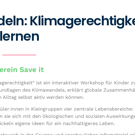
ln: Klimagerechtigke
lernen
erein Save it
e­rech­tig­keit“ ist ein inter­ak­ti­ver Workshop für Kinder 
Grund­la­gen des Kli­ma­wan­dels, erklärt globale Zusam­men­h
im Alltag selbst aktiv werden können.
üler:innen in Klein­grup­pen vier zentrale Lebens­be­rei­che:
sie sich mit den öko­lo­gi­schen und sozialen Aus­wir­kun­
­ckeln eigene Ideen für ein nach­hal­ti­ge­res Leben.
stausch in der Gruppe und anschau­li­ches Info­ma­te­ri­al w