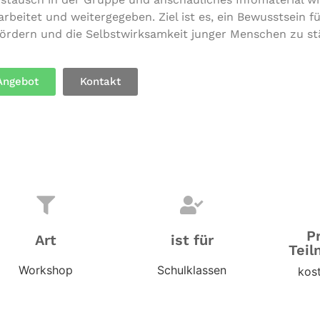
­bei­tet und wei­ter­ge­ge­ben. Ziel ist es, ein Bewusst­sein fü
u fördern und die Selbst­wirk­sam­keit junger Menschen zu st
Angebot
Kontakt
P
Art
ist für
Teil
Workshop
Schulklassen
kost