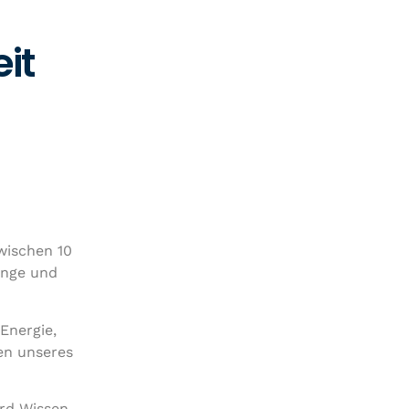
it
zwischen 10
än­ge und
 Energie,
gen unseres
ird Wissen