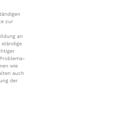
 ständigen
te zur
 Bildung an
e ständige
chtiger
 Pro­ble­ma­
emen wie
al­ten auch
­zung der