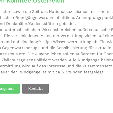
n Komitee Österreich
chich­te sowie die Zeit des Natio­nal­so­zia­lis­mus mit einem
ti­schen Rundgänge werden inhalt­li­che Anknüp­fungs­punk­
und Denkmäler/​Gedenkstätten gebildet.
 unter­schied­li­chen Wis­sens­be­rei­chen außer­schu­li­sche
n. Die ver­schie­de­nen Arten der Ver­mitt­lung zielen auf ein
nd auf eine lang­fris­ti­ge Wis­sens­ver­mitt­lung ab. Ein wi
Gegen­warts­be­zugs und die Sen­si­bi­li­sie­rung für aktuelle
s, Rassismus etc. Die Jugend­li­chen sollen außerdem für Th
 Zivil­cou­ra­ge sen­si­bi­li­siert werden. Alle Rundgänge beinh
ens­ver­mitt­lung wird auf das Interesse und die Zusam­men­set
 Dauer der Rundgänge ist mit ca. 2 Stunden festgelegt.
Angebot
Kontakt