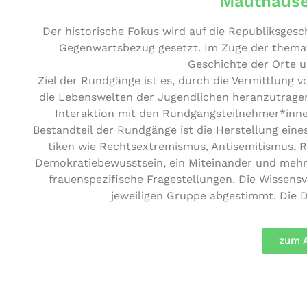
Mauthause
Der his­to­ri­sche Fokus wird auf die Repu­bliks­ge­s
Gegen­warts­be­zug gesetzt. Im Zuge der the­ma­
Geschich­te der Orte 
Ziel der Rundgänge ist es, durch die Ver­mitt­lung von
die Lebens­wel­ten der Jugend­li­chen her­an­zu­tra­ge
Inter­ak­ti­on mit den Rundgangsteilnehmer*innen u
Bestand­teil der Rundgänge ist die Her­stel­lung eines 
ti­ken wie Rechts­extre­mis­mus, Anti­se­mi­tis­mu
Demo­kra­tie­be­wusst­sein, ein Mit­ein­an­der und mehr
frau­en­spe­zi­fi­sche Fra­ge­stel­lun­gen. Die Wis­s
jewei­li­gen Gruppe abge­stimmt. Die
zum 