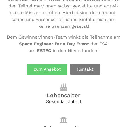
den Teilnehmer/​innen selbst gewählte und ent­wi­
ckel­te Mission erfüllen. Hierbei sind dem tech­ni­
schen und wis­sen­schaft­li­chen Ein­falls­reich­tum
keine Grenzen gesetzt!
Dem Gewin­ner/in­nen-Team winkt die Teilnahme am
Space Engineer for a Day Event
der ESA
am
ESTEC
in den Niederlanden!
zum Angebot
Kontakt
Lebensalter
Sekundarstufe II