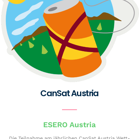
CanSat Austria
ESERO Austria
Die Teilnahme am jähr­li­chen CanSat Austria Wett­