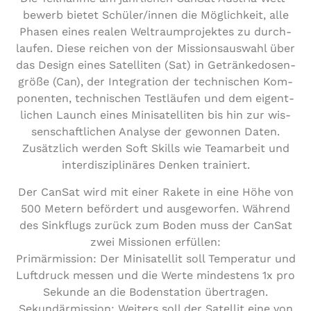
be­werb bietet Schüler/​innen die Mög­lich­keit, alle
Phasen eines realen Welt­raum­pro­jek­tes zu durch­
lau­fen. Diese reichen von der Mis­si­ons­aus­wahl über
das Design eines Satel­li­ten (Sat) in Geträn­ke­do­sen­
grö­ße (Can), der Inte­gra­ti­on der tech­ni­schen Kom­
po­nen­ten, tech­ni­schen Test­läu­fen und dem eigent­
li­chen Launch eines Mini­sa­tel­li­ten bis hin zur wis­
sen­schaft­li­chen Analyse der gewonnen Daten.
Zusätz­lich werden Soft Skills wie Team­ar­beit und
inter­dis­zi­pli­nä­res Denken trainiert.
Der CanSat wird mit einer Rakete in eine Höhe von
500 Metern befördert und aus­ge­wor­fen. Während
des Sinkflugs zurück zum Boden muss der CanSat
zwei Missionen erfüllen:
Pri­mär­mis­si­on: Der Mini­sa­tel­lit soll Tem­pe­ra­tur und
Luftdruck messen und die Werte min­des­tens 1x pro
Sekunde an die Boden­sta­ti­on übertragen.
Sekun­där­mis­si­on: Weiters soll der Satellit eine von