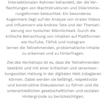
inter­sek­tio­na­len Rahmen behandelt, der die Ver­
flech­tun­gen von Macht­struk­tu­ren und Dis­kri­mi­nie­
rungs­for­men beleuch­tet. Ein beson­de­res
Augenmerk liegt auf der Analyse von viralen Videos
und Influen­cern wie Andrew Tate und der The­ma­ti­
sie­rung von toxischer Männ­lich­keit. Durch die
kritische Betrach­tung von Inhalten auf Platt­for­men
wie YouTube, TikTok und Instagram
lernen die Teil­neh­men­den, pro­ble­ma­ti­sche Inhalte
zu erkennen und zu hinterfragen.
Ziel des Workshops ist es, dass die Teil­neh­men­den
bestärkt und mit einer kri­ti­schen und ver­ant­wor­
tungs­vol­len Haltung in der digitalen Welt (re)agieren
können. Dabei werden sie befähigt, respekt­vol­le
und kon­struk­ti­ve Dis­kus­sio­nen zu führen und die
unter­schied­li­chen gesell­schaft­li­chen und sozialen
Hin­ter­grün­de zu berücksichtigen.