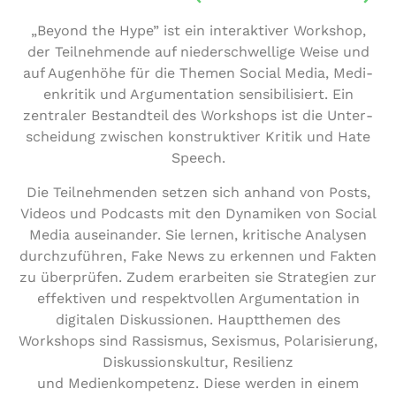
„Beyond the Hype” ist ein inter­ak­ti­ver Workshop,
der Teil­neh­men­de auf nie­der­schwel­li­ge Weise und
auf Augenhöhe für die Themen Social Media, Medi­
en­kri­tik und Argu­men­ta­ti­on sen­si­bi­li­siert. Ein
zentraler Bestand­teil des Workshops ist die Unter­
schei­dung zwischen kon­struk­ti­ver Kritik und Hate
Speech.
Die Teil­neh­men­den setzen sich anhand von Posts,
Videos und Podcasts mit den Dynamiken von Social
Media aus­ein­an­der. Sie lernen, kritische Analysen
durch­zu­füh­ren, Fake News zu erkennen und Fakten
zu über­prü­fen. Zudem erar­bei­ten sie Stra­te­gien zur
effek­ti­ven und respekt­vol­len Argu­men­ta­ti­on in
digitalen Dis­kus­sio­nen. Haupt­the­men des
Workshops sind Rassismus, Sexismus, Pola­ri­sie­rung,
Dis­kus­si­ons­kul­tur, Resilienz
und Medi­en­kom­pe­tenz. Diese werden in einem