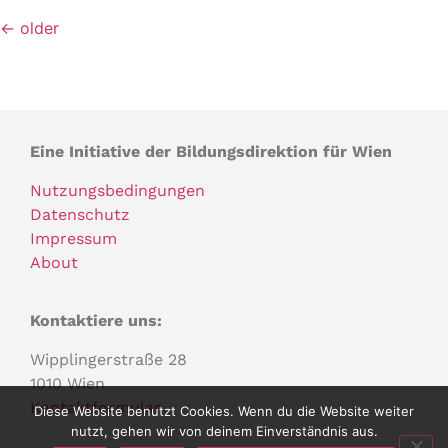
←
older
Eine Initiative der Bildungsdirektion für Wien
Nutzungsbedingungen
Datenschutz
Impressum
About
Kontaktiere uns:
Wipplingerstraße 28
1010 Wien
Kontaktformular
Diese Website benutzt Cookies. Wenn du die Website weiter
nutzt, gehen wir von deinem Einverständnis aus.