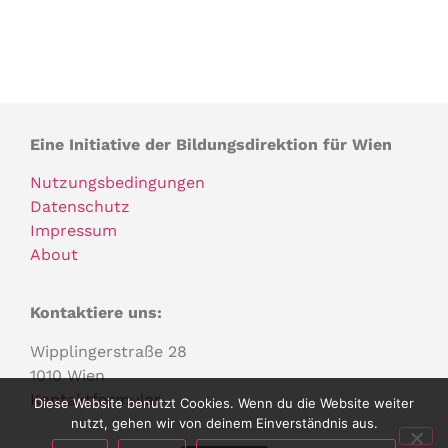
Eine Initiative der Bildungsdirektion für Wien
Nutzungsbedingungen
Datenschutz
Impressum
About
Kontaktiere uns:
Wipplingerstraße 28
1010 Wien
Kontaktformular
Diese Website benutzt Cookies. Wenn du die Website weiter
nutzt, gehen wir von deinem Einverständnis aus.