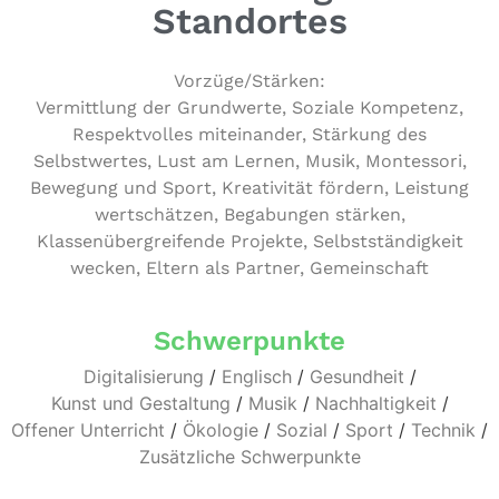
Standortes
Vorzüge/​Stärken:
Ver­mitt­lung der Grund­wer­te, Soziale Kompetenz,
Respekt­vol­les mit­ein­an­der, Stärkung des
Selbst­wer­tes, Lust am Lernen, Musik, Montesso­ri,
Bewegung und Sport, Krea­ti­vi­tät fördern, Leistung
wert­schät­zen, Bega­bun­gen stärken,
Klas­sen­über­grei­fen­de Projekte, Selbst­stän­dig­keit
wecken, Eltern als Partner, Gemeinschaft
Schwerpunkte
Digitalisierung
/
Englisch
/
Gesundheit
/
Kunst und Gestaltung
/
Musik
/
Nachhaltigkeit
/
Offener Unterricht
/
Ökologie
/
Sozial
/
Sport
/
Technik
/
Zusätzliche Schwerpunkte